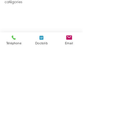
catégories
Téléphone
Doctolib
Email
Quatre grandes catégories de peur identifiées 
dans les troubles anxieux
La peur de perdre le contrôle est 
souvent associée aux troubles 
paniques
Parce qu'on a peur que la situation nous 
échappe, une sensation de stress intense 